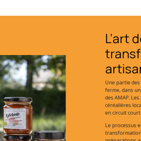
L’art d
trans
artisa
Une partie des 
ferme, dans un
des AMAP. Les 
céréalières loc
en circuit court
Le processus es
transformation,
préparations a