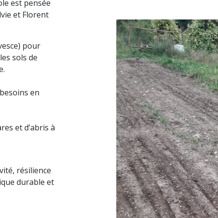
ole est pensée
lvie et Florent
 vesce) pour
les sols de
e.
s besoins en
res et d’abris à
ité, résilience
ique durable et