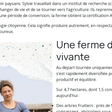
ir paysans. Sylvie travaillait dans un institut de recherche sci
changer de vie et de se tourner vers l’agriculture. Ils reprenn
une période de conversion, la ferme obtient la certification 
ogie citoyenne. Cela signifie produire autrement, en respectan
voureux.
Une ferme di
vivante
Au départ tournée uniquemen
s’est rapidement diversifiée 
productif et équilibré.
Sur 4,7 hectares, dont 1,5 co
aujourd’hui :
Des arbres fruitiers : près de
cognassiers, abricotiers sous