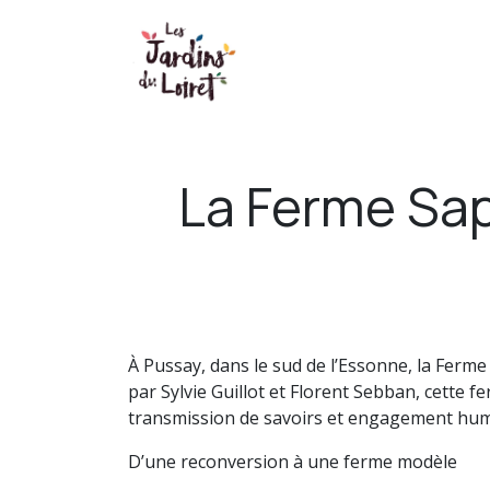
Se rendre au contenu
Accueil
Le projet
Les 
La Ferme Sap
À Pussay, dans le sud de l’Essonne, la Ferm
par Sylvie Guillot et Florent Sebban, cette f
transmission de savoirs et engagement hu
D’une reconversion à une ferme modèle