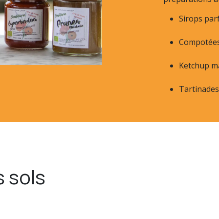
Sirops par
Compotées 
Ketchup ma
Tartinades
 sols